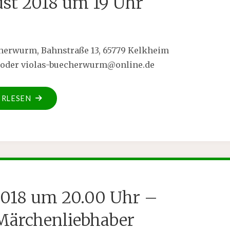
gust 2018 um 19 Uhr
herwurm, Bahnstraße 13, 65779 Kelkheim
 oder
violas-buecherwurm@online.de
ERLESEN
 2018 um 20.00 Uhr –
Märchenliebhaber