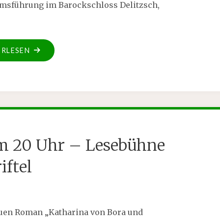
umsführung im Barockschloss Delitzsch,
ERLESEN
 um 20 Uhr – Lesebühne
iftel
euen Roman „Katharina von Bora und